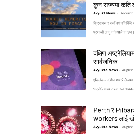
कुन राज्यमा कति
Avyukt News
-
Decembe
क्रिसमस र नयाँ वर्ष नजिकिँदै 
प्रणाली लागू गर्न थालेका छन्।
दक्षिण अष्ट्रेलिय
सार्वजनिक
Avyukta News
-
August 
एडिलेड – दक्षिण अष्ट्रेलिया
भएपछि राज्य सरकारले तत्काल
Perth र Pilbara
workers लाई ख
Avyukta News
-
August 