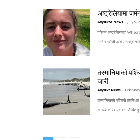
अष्ट्रेलियामा जर्
Avyukta News
-
July 9, 
पश्चिम अष्ट्रेलियाको Wheatb
गम्भीर खोजी अभियान सुरु गरेको
तस्मानियाको पश्चि
जारी
Avyukt News
-
February
तस्मानियाको पश्चिमी तटस्थि
तीमध्ये करिब ९० वटा जीवित ह