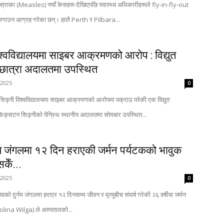
ा खस्राका (Measles) नयाँ केसहरू देखिएपछि स्वास्थ्य अधिकारीहरूले fly-in-fly-out
गाउन आग्रह गरेका छन्। हालै Perth र Pilbara...
िश्वविद्यालयमा साइबर आक्रमणको आरोप : विद्युत
 छात्रा अदालतमा उपस्थित
 2025
0
सिड्नी विश्वविद्यालयमा साइबर आक्रमणको आरोपमा पक्राउ परेकी एक विद्युत
ी किङ्सटन सिड्नीको पेन्रिथ स्थानीय अदालतमा सोमबार उपस्थित...
र्गम जंगलमा १२ दिन हराएकी जर्मन पर्यटकको भावुक
सकेँ...
 2025
0
ियाको दुर्गम जंगलमा हराएर १२ दिनसम्म जीवन र मृत्युबीच संघर्ष गरेकी २६ वर्षीया जर्मन
arolina Wilga) ले अस्पतालको...