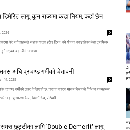
 डिमेरिट लागू: कुन राज्यमा कडा नियम, कहाँ छैन
, 2026
0
अवसरमा धेरै मानिसहरूले सडक यात्रा (रोड ट्रिप) को योजना बनाइरहेका बेला ट्राफिक
ुने भएको छ। विभिन्न राज्य...
जे
िसमस अघि प्रचण्ड गर्मीको चेतावनी
लग
लाग
r 19, 2025
0
िकै प्रचण्ड गर्मीको लहर फैलिएको छ, जसका कारण मौसम विभागले विभिन्न राज्यहरूमा
छ। न्यु साउथ वेल्स, विक्टोरिया, पश्चिमी...
सं
्रिसमस छुट्टीका लागि ‘Double Demerit’ लागू:
पठ