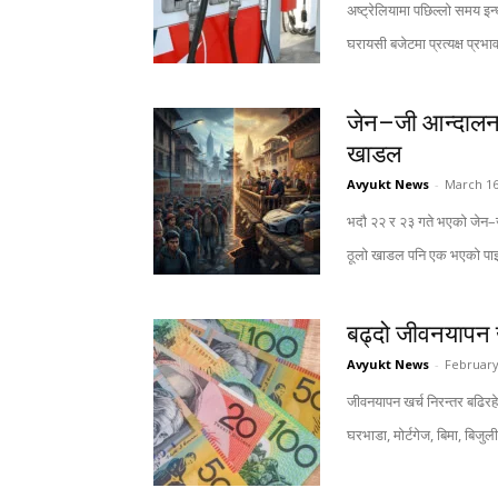
अष्ट्रेलियामा पछिल्लो समय इन्
घरायसी बजेटमा प्रत्यक्ष प्रभाव
जेन–जी आन्दालनल
खाडल
Avyukt News
-
March 16
भदौ २२ र २३ गते भएको जेन–
ठूलो खाडल पनि एक भएको पाइ
बढ्दो जीवनयापन 
Avyukt News
-
February
जीवनयापन खर्च निरन्तर बढिरहे
घरभाडा, मोर्टगेज, बिमा, बिजुली