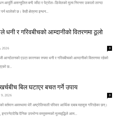
धन आपूर्ति असन्तुलित बन्दै जाँदा र पेट्रोल–डिजेलको मूल्य निरन्तर उकालो लाग्दा
 पर्न थालेको छ। केही क्षेत्रमा इन्धन...
े धनी र गरिवबीचको आम्दानीको वितरणमा ठूलो
, 2026
0
जी आन्दोलनको एउटा कारणका रुपमा धनी र गरिवबीचको आम्दानीको वितरणमा रहेको
एको छ...
खर्चबीच बिल घटाएर बचत गर्ने उपाय
 9, 2026
0
को वर्तमान अवस्थामा धेरै अष्ट्रेलियाली परिवार आर्थिक दबाब महसुस गरिरहेका छन्।
, इन्टरनेटदेखि दैनिक उपभोग्य वस्तुसम्मको मूल्यवृद्धिले आम...