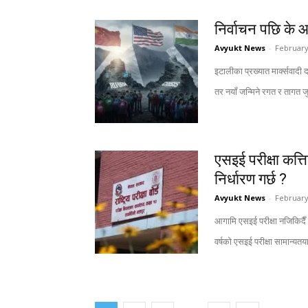
निर्वाचन पछि के
Avyukt News
-
February
इटालीका प्रख्यात मार्क्सवादी द
तर नयाँ जन्मिने रगत र तागत 
एसइई परीक्षा कत्ति
निर्धारण गर्छ ?
Avyukt News
-
February
आगामि एसइई परीक्षा नजिकिदैँ ग
वर्षको एसइई परीक्षा सामान्यतय