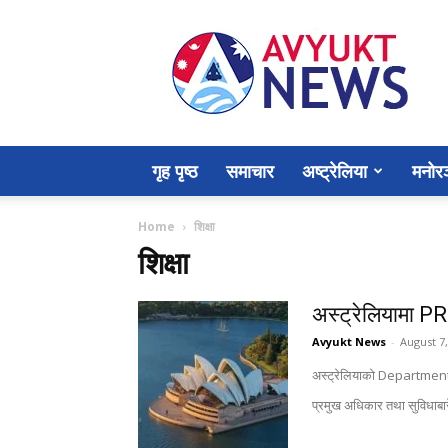
Avyukt
News
गृह पृष्ठ
समाचार
अष्ट्रेलिया
मनोर
Home
शिक्षा
शिक्षा
अस्ट्रेलियामा PR
Avyukt News
-
August 7
अस्ट्रेलियाको Department
प्रमुख अधिकार तथा सुविधाबारे 