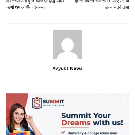
अस्ट्रेलियामा पुनः ब्याजदर वृद्धि: लाखौं
हान्टाभाइरस संकटपछि अस्ट्रेलिया
ऋणी थप आर्थिक दबाबमा
उच्च सतर्कतामा
Avyukt News