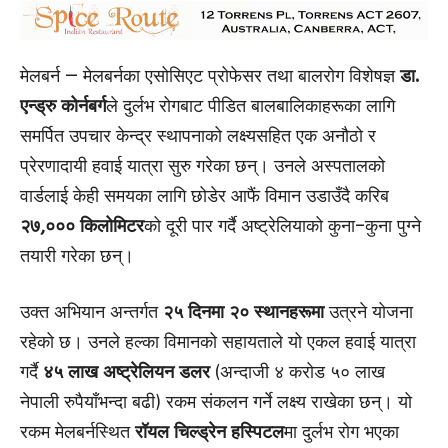
मेलबर्न — मेलबर्नका एसोसिएट प्रोफेसर तथा बालरोग विशेषज्ञ
डा.
एन्ड्रु कोर्नबर्ग
ले दुर्लभ रोगबाट पीडित बालबालिकाहरूका लागि
समर्पित उपचार केन्द्र स्थापनाको लक्ष्यसहित एक अनौठो र
प्रेरणादायी हवाई यात्रा सुरु गरेका छन्। उनले अस्पतालको
वार्डलाई केही समयका लागि छोडेर आफैं विमान उडाउँदै करिब
२७,००० किलोमिटर
को दूरी पार गर्दै अष्ट्रेलियाको कुना–कुना पुग्ने
तयारी गरेका छन्।
उक्त अभियान अन्तर्गत
२५ दिनमा २० स्थानहरूमा
उत्रने योजना
रहेको छ। उनले हल्का विमानको सहायताले यो एकल हवाई यात्रा
गर्दै
४५ लाख अष्ट्रेलियन डलर
(अन्दाजी ४ करोड ५० लाख
नेपाली रुपैयाँभन्दा बढी) रकम संकलन गर्ने लक्ष्य राखेका छन्। यो
रकम मेलबर्नस्थित
रॉयल चिल्ड्रेन हस्पिटल
मा दुर्लभ रोग भएका