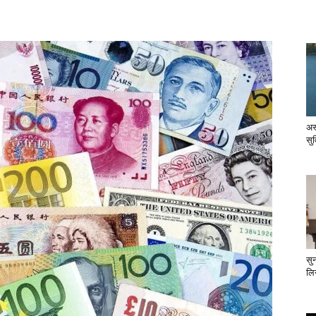
अस
सु
सु
लिन