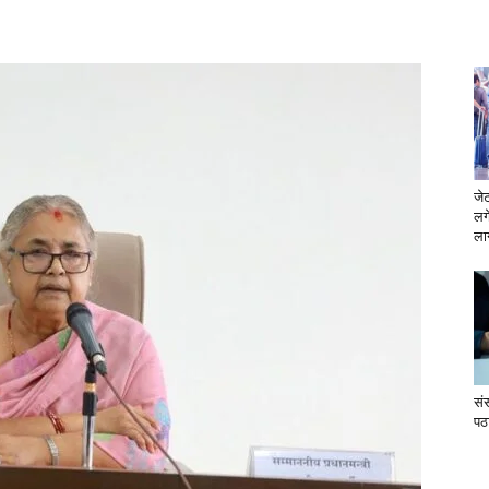
जे
लग
लाग
सं
पठ