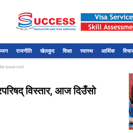
ञ्जन
राजनीति
खेलकुद
शिक्षा
स्वास्थ
आर्थिक
विचा
दिउँसो शपथको तयारी
रिपरिषद् विस्तार, आज दिउँसो