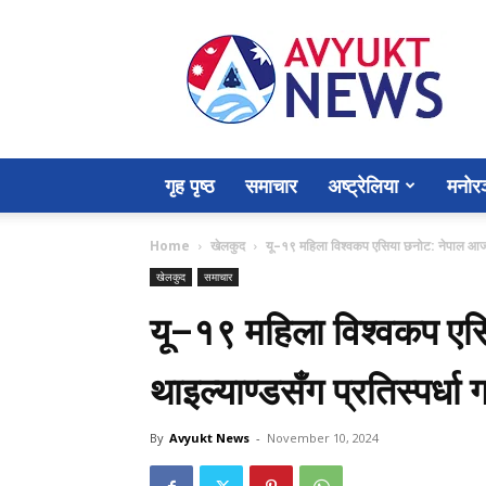
Avyukt
News
गृह पृष्ठ
समाचार
अष्ट्रेलिया
मनोर
Home
खेलकुद
यू–१९ महिला विश्वकप एसिया छनोट: नेपाल आज थाइल
खेलकुद
समाचार
यू–१९ महिला विश्वकप ए
थाइल्याण्डसँग प्रतिस्पर्धा गर्
By
Avyukt News
-
November 10, 2024