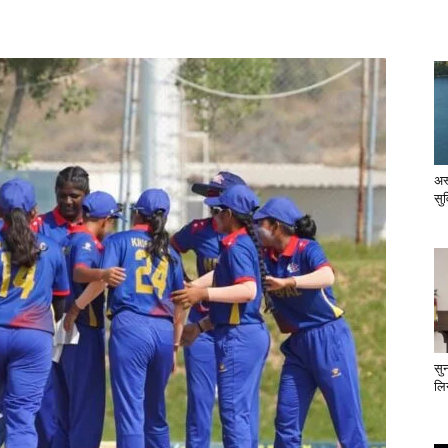
अस
सु
सु
लिन