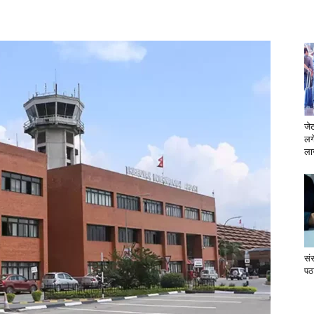
जे
लग
लाग
सं
पठ