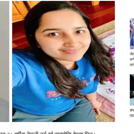
जे
लग
लाग
सं
पठ