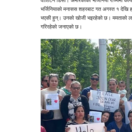
वाशिंटन डिसी। अमेरिकाको भर्जिनिया राज्यमा कार्यर
भर्जिनियाको मनासस शहरबाट गत अगस्त १ देखि हराई
भएकी हुन्। उनकाे खाेजी भइरहेकाे छ। ममताको ला
गरिरहेको जनाएकाे छ।