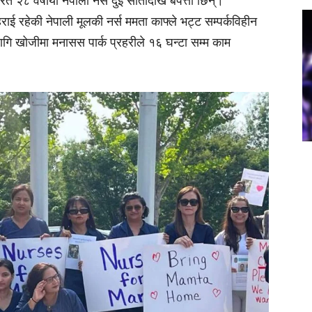
त २८ वर्षीया नेपाली नर्स दुई सातादेखि बेपत्ता छिन्।
 रहेकी नेपाली मूलकी नर्स ममता काफ्ले भट्ट सम्पर्कविहीन
गि खोजीमा मनासस पार्क प्रहरीले १६ घन्टा सम्म काम