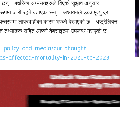
एका छन्। भर्खरैका अध्ययनहरूले दिएको सुझाव अनुसार
ूपमा जारी रहने बताएका छन् । अध्ययनले उच्च मृत्यु दर
त्रणमा लापरवाहीका कारण भएको देखाएको छ। अष्ट्रेलियन
स्तृत तथ्याङ्क सहित आफ्नो वेबसाइटमा उपलब्ध गराएको छ।
ic-policy-and-media/our-thought-
has-affected-mortality-in-2020-to-2023