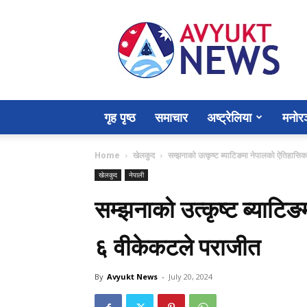
Avyukt
News
गृह पृष्ठ
समाचार
अष्ट्रेलिया
मनोर
Home
खेलकुद
सम्झनाको उत्कृष्ट ब्याटिङमा नेपालको ऐतिहासि
खेलकुद
नेपाली
सम्झनाको उत्कृष्ट ब्याटि
६ वीकेकटले पराजीत
By
Avyukt News
-
July 20, 2024