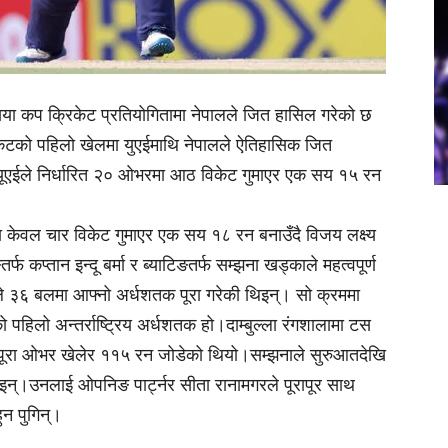
िया कप क्रिकेट प्रतियोगितामा नेपालले जित हासिल गरेको छ
ेटको पहिलो खेलमा युएईमाथि नेपालले ऐतिहासिक जित
ो यूएईले निर्धारित २० ओभरमा आठ विकेट गुमाएर एक सय १५ रन
 केवल चार विकेट गुमाएर एक सय १८ रन बनाउँदै विजय लक्ष्य
फ कप्तान इन्दू बर्मा र ब्याटिङतर्फ सम्झना खड्काले महत्वपूर्ण
ाले ३६ बलमा आफ्नो अर्धशतक पूरा गरेकी थिइन्। सो क्रममा
पहिलो अन्तर्राष्ट्रिय अर्धशतक हो।दाम्बुल्ला रंगशालामा टस
ईले पूरा ओभर खेलेर ११५ रन जोडेको थियो।सम्झनाले सुरुआतदेखि
िइन्।उनलाई ओपनिङ पार्ट्नर सीता रानामगरले पूरापूर साथ
न पुगिन्।