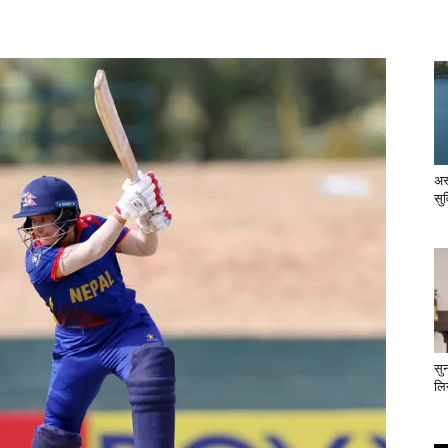
अस
सु
सु
लिन