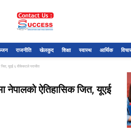
ञ्जन
राजनीति
खेलकुद
शिक्षा
स्वास्थ
आर्थिक
विचा
क जित, यूएई ६ वीकेकटले पराजीत
ङमा नेपालको ऐतिहासिक जित, यूएई